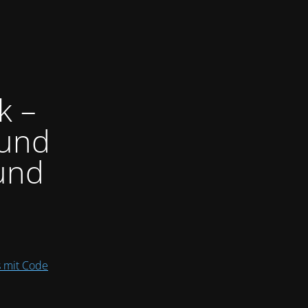
k –
 und
und