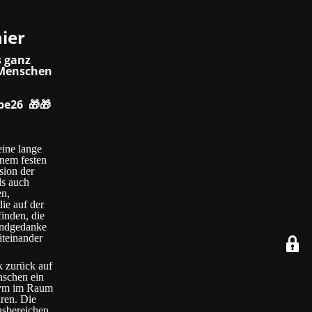
hier
s ganz
 Menschen
ebe26
🎁🎁
eine lange
inem festen
sion der
ls auch
en,
ie auf der
inden, die
rundgedanke
iteinander
k zurück auf
nschen ein
onym im Raum
ren. Die
nsbereichen,