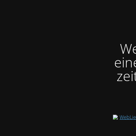
We
ein
ze