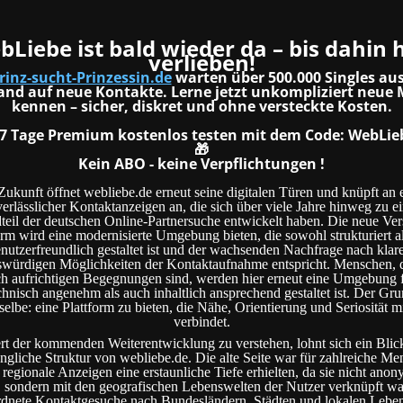
Liebe ist bald wieder da – bis dahin 
verlieben!
rinz-sucht-Prinzessin.de
warten über
500.000 Singles au
and
auf neue Kontakte. Lerne jetzt unkompliziert neue
kennen – sicher, diskret und ohne versteckte Kosten.
7 Tage Premium kostenlos testen
mit dem Code:
WebLi
🎁
Kein ABO - keine Verpflichtungen !
Zukunft öffnet webliebe.de erneut seine digitalen Türen und knüpft an 
verlässlicher Kontaktanzeigen an, die sich über viele Jahre hinweg zu e
teil der deutschen Online-Partnersuche entwickelt haben. Die neue Ver
orm wird eine modernisierte Umgebung bieten, die sowohl strukturiert a
nutzerfreundlich gestaltet ist und der wachsenden Nachfrage nach klar
swürdigen Möglichkeiten der Kontaktaufnahme entspricht. Menschen, d
h aufrichtigen Begegnungen sind, werden hier erneut eine Umgebung f
hnisch angenehm als auch inhaltlich ansprechend gestaltet ist. Der G
rselbe: eine Plattform zu bieten, die Nähe, Orientierung und Seriosität m
verbindet.
 der kommenden Weiterentwicklung zu verstehen, lohnt sich ein Blic
üngliche Struktur von webliebe.de. Die alte Seite war für zahlreiche Me
 regionale Anzeigen eine erstaunliche Tiefe erhielten, da sie nicht an
, sondern mit den geografischen Lebenswelten der Nutzer verknüpft wa
rdnete Kontaktgesuche nach Bundesländern, Städten und lokalen Lebe