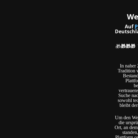
Web
Auf
P
Deutschl
🎁
🎁🎁🎁
In naher 
Tradition 
Bestand
Plattf
be
vertrauen
Suche nac
sowohl tec
bleibt de
Um den Wert
die urspr
Ort, an dem
standen
Plattform o